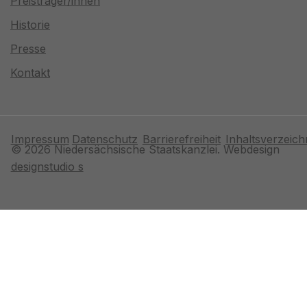
Preisträger/innen
Historie
Presse
Kontakt
Impressum
Datenschutz
Barrierefreiheit
Inhaltsverzeich
© 2026 Niedersächsische Staatskanzlei. Webdesign
designstudio s