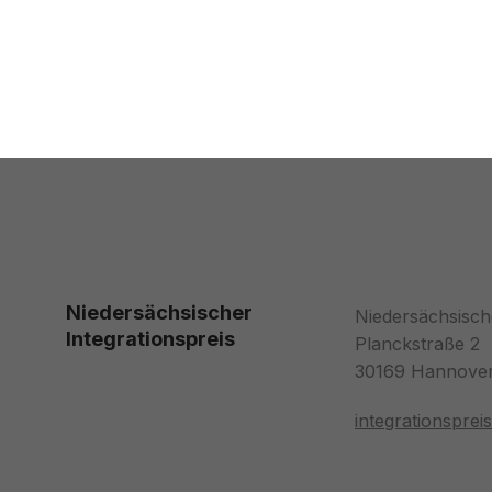
Niedersächsischer
Niedersächsisch
Integrationspreis
Planckstraße 2
30169 Hannove
integrationspre