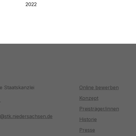
2022
e Staatskanzlei
Online bewerben
Konzept
r
Preisträger/innen
is@stk.niedersachsen.de
Historie
Presse