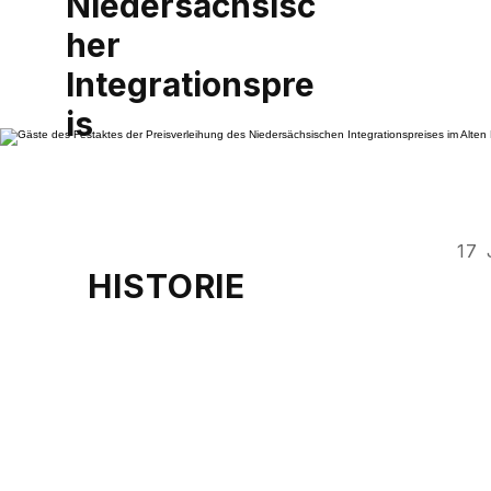
Niedersächsisc
her
Integrationspre
is
17
HISTORIE