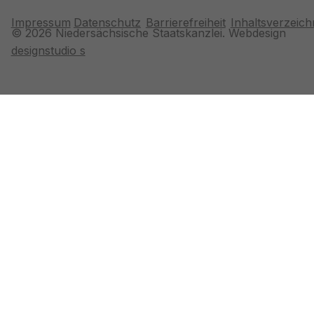
Impressum
Datenschutz
Barrierefreiheit
Inhaltsverzeich
© 2026 Niedersächsische Staatskanzlei. Webdesign
designstudio s